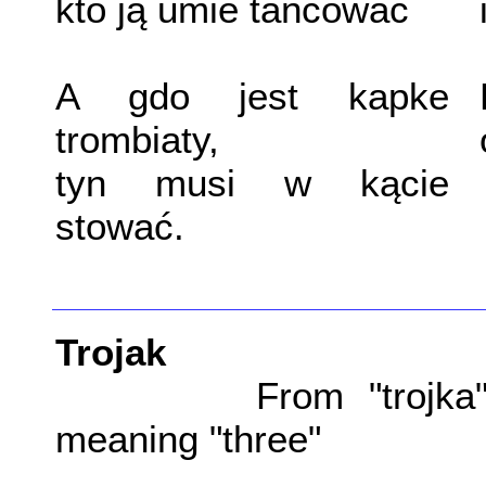
kto ją umie tańcować
A gdo jest kapke
trombiaty,
tyn musi w kącie
stować.
Trojak
From "trojka
meaning "three"