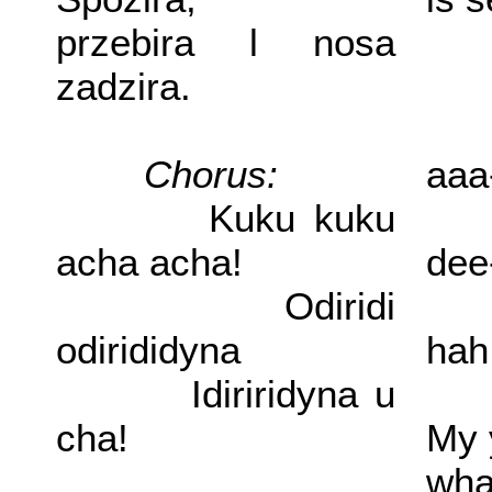
przebira l nosa
zadzira.
Co
Chorus:
aaa
Kuku kuku
Oh
acha acha!
dee
Odiridi
Ee
odirididyna
hah
Idiriridyna u
cha!
My 
wha