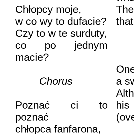
Chłopcy moje,
Thes
w co wy to dufacie?
tha
Czy to w te surduty,
co po jednym
macie?
One
Chorus
a s
Alt
Poznać ci to
hi
poznać
(ov
chłopca fanfarona,