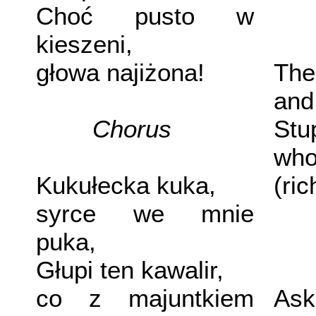
Choć pusto w
kieszeni,
głowa najiżona!
The
and
Chorus
Stu
who 
Kukułecka kuka,
(ric
syrce we mnie
puka,
Głupi ten kawalir,
co z majuntkiem
Ask