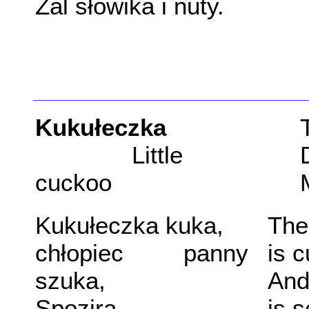
Żal słowika i nuty.
Kukułeczka
Little
cuckoo
Kukułeczka kuka,
The
chłopiec panny
is 
szuka,
And
Spozira,
is s