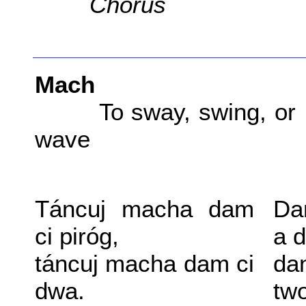
Chorus
Mach
To sway, swing, or
wave
Táncuj macha dam
Da
ci piróg,
a 
táncuj macha dam ci
da
dwa.
two